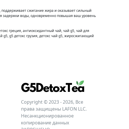
, поддерживает сжигание жира и оказывает сильный
ия задержки воды, одновременно повышая ваш уровень
етокс греция, антиоксидантный чай, чай g5, чай для
ай g5, g5 детокс грузия, детокс чай g5, жиросжигающий
Copyright © 2023 - 2026, Все
права защищены LAFON LLC.
Несанкционированное
копирование данных