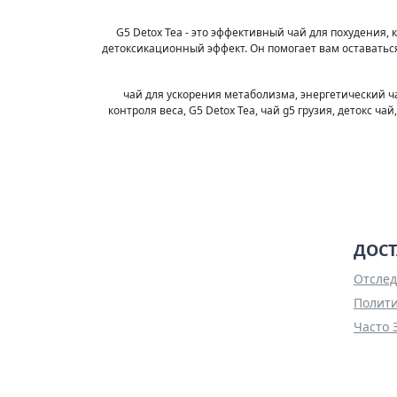
G5 Detox Tea - это эффективный чай для похудени
детоксикационный эффект. Он помогает вам оставать
чай для ускорения метаболизма, энергетический чай
контроля веса, G5 Detox Tea, чай g5 грузия, детокс ч
ДОСТ
Отслед
Полити
Часто 