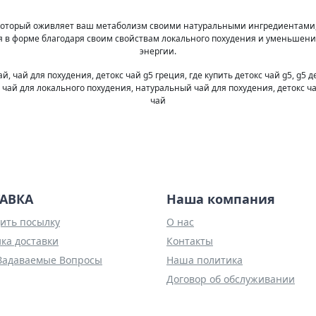
я, который оживляет ваш метаболизм своими натуральными ингредиентами
ся в форме благодаря своим свойствам локального похудения и уменьшен
энергии.
, чай для похудения, детокс чай g5 греция, где купить детокс чай g5, g5 д
ай, чай для локального похудения, натуральный чай для похудения, детокс ч
чай
АВКА
Наша компания
ить посылку
О нас
ка доставки
Контакты
Задаваемые Вопросы
Наша политика
Договор об обслуживании