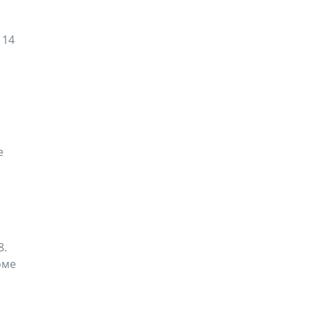
 14
е
а
8.
оме