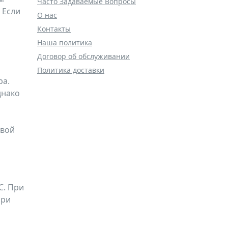
Часто Задаваемые Вопросы
 Если
О нас
Контакты
Наша политика
Договор об обслуживании
Политика доставки
ра.
днако
свой
С. При
при